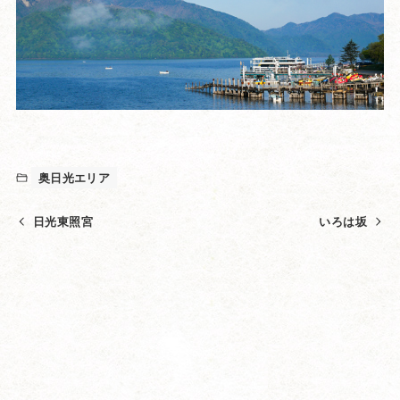
奥日光エリア
日光東照宮
いろは坂