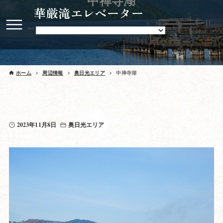
中禅寺湖
華厳滝エレベーター
ホーム
周辺情報
奥日光エリア
中禅寺湖
2023年11月8日
奥日光エリア