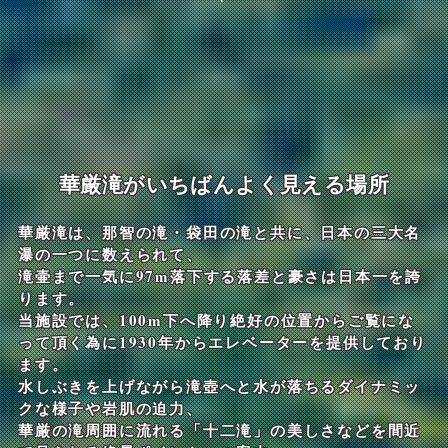
華厳滝がいちばんよく見える場所
華厳滝は、那智の滝・袋田の滝と共に、日本の三大名
瀑の一つに数えられて、
滝壷まで一気に97m落下する落差と豪さは日本一を誇
ります。
当施設では、100m下へ降り絶好の位置からご覧にな
って頂く為に1930年からエレベーターを提供しており
ます。
水しぶきを上げながら滝壺へと水が落ちるダイナミッ
クな様子や岩肌の迫力、
華厳の滝周囲に流れる「十二滝」の美しさなどを間近