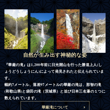
自然が生み出す神秘的な姿
『華厳の滝』は1,200年前に日光開山を行った勝道上人(し
ょうどうしょうにん)によって発見されたと伝えられていま
す。
幅約7メートル、落差97メートルの華厳の滝は、那智の滝
(和歌山県)と袋田の滝（茨城県）と並び日本三名瀑の１つに
数えられています。
華厳滝について