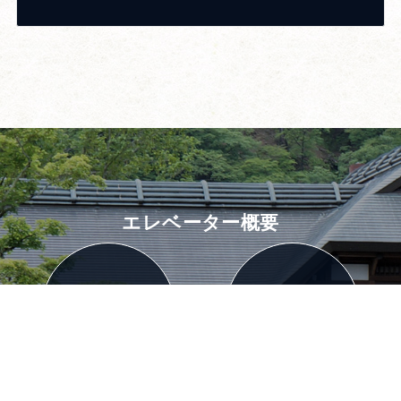
エレベーター概要
昇降行程
定員
100
m
30
人