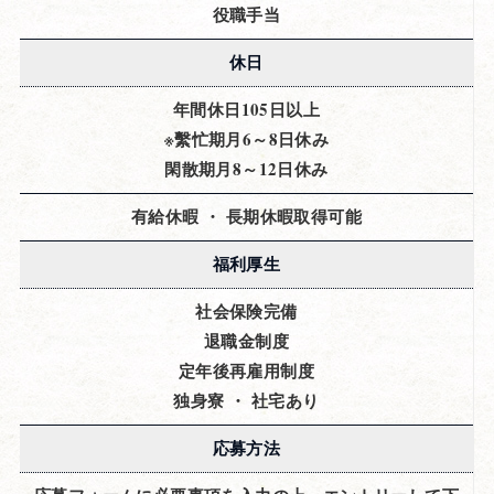
役職手当
休日
年間休日105日以上
※繫忙期月6～8日休み
閑散期月8～12日休み
有給休暇 ・ 長期休暇取得可能
福利厚生
社会保険完備
退職金制度
定年後再雇用制度
独身寮 ・ 社宅あり
応募方法