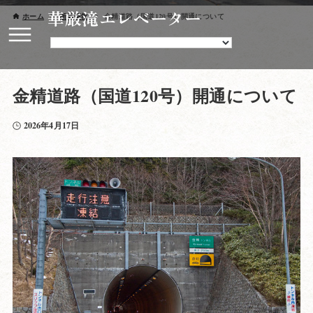
華厳滝エレベーター
ホーム
新着情報
金精道路（国道120号）開通について
金精道路（国道120号）開通について
2026年4月17日