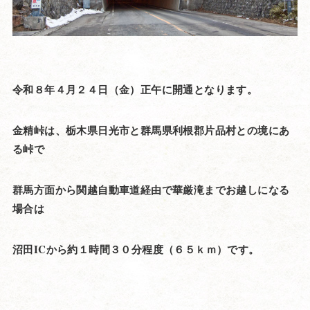
令和８年４月２４日（金）正午に開通となります。
金精峠は、栃木県日光市と群馬県利根郡片品村との境にあ
る峠で
群馬方面から関越自動車道経由で華厳滝までお越しになる
場合は
沼田ICから約１時間３０分程度（６５ｋｍ）です。