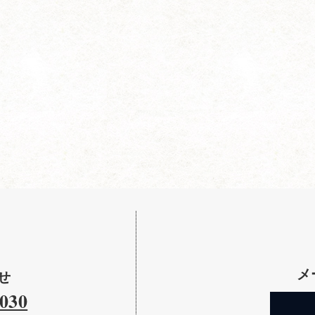
メ
せ
030