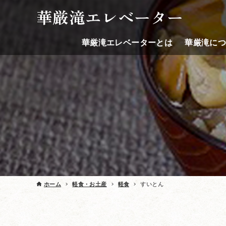
華厳滝エレベーター
華厳滝エレベーターとは
華厳滝に
ホーム
軽食・お土産
軽食
すいとん